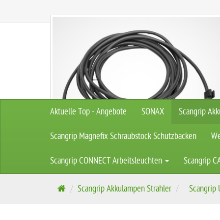
- WORK LIGHTS & TOOLS - Qualität online kaufen !
Aktuelle Top - Angebote
SONAX
Scangrip Akk
Scangrip Magnefix Schraubstock Schutzbacken
We
Scangrip CONNECT Arbeitsleuchten
Scangrip C
S
Scangrip Akkulampen Strahler
Scangrip 
t
a