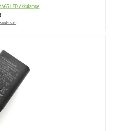
 MAG3 LED Akkulampe
R
rsandkosten