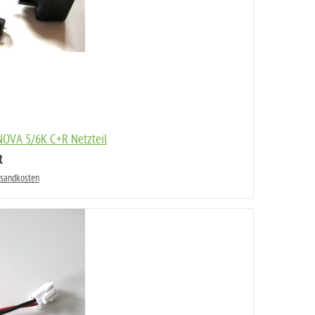
 NOVA 5/6K C+R Netzteil
R
rsandkosten