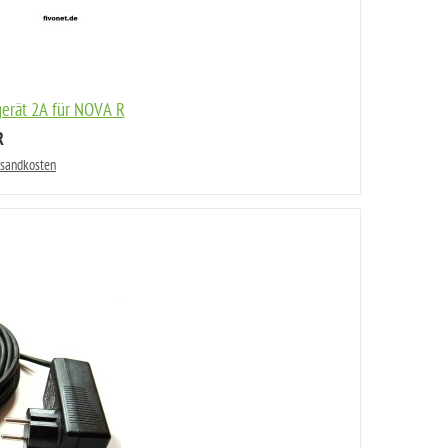
erät 2A für NOVA R
R
rsandkosten