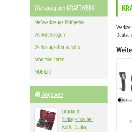
r
KRA
Werkzeug von KRAFTWERK
t
s
Meßwerkzeuge Prüfgeräte
e
Werkzeu
i
Werkstattwagen
Deutschl
t
Werkzeugkoffer & Set´s
Weite
e
Arbeitsleuchten
MOBILIO
Angebote
Druckluft
Schlagschrauber
M
Koffer Schlag-