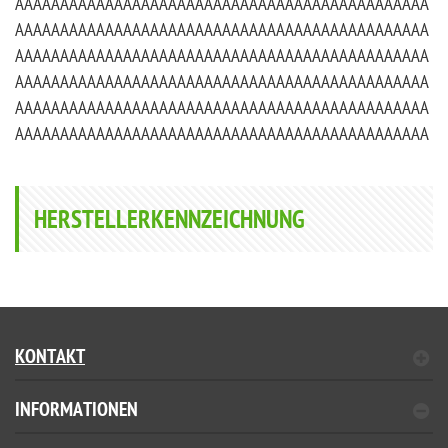
HERSTELLERKENNZEICHNUNG
KONTAKT
INFORMATIONEN