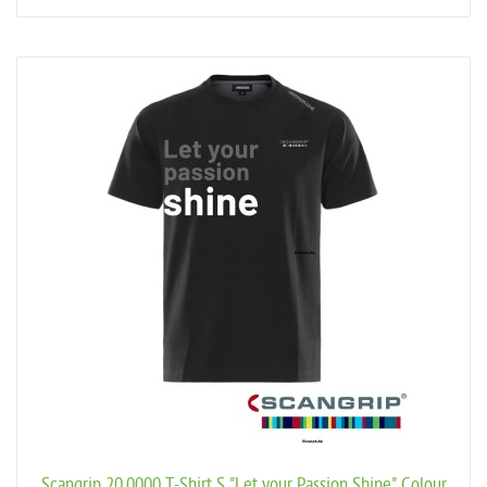
Scangrip 20.0000 T-Shirt S "Let your Passion Shine" Colour