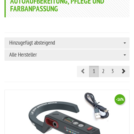
AUTOAUFBEREITUNG, PFLEGE UND
FARBANPASSUNG
Hinzugefügt absteigend
Alle Hersteller
Prev
Nex
1
2
3
-16%