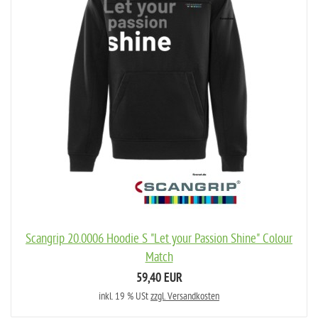
Scangrip 20.0006 Hoodie S "Let your Passion Shine" Colour
Match
59,40 EUR
inkl. 19 % USt
zzgl. Versandkosten