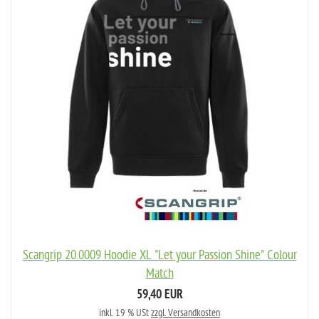
Scangrip 20.0009 Hoodie XL "Let your Passion Shine" Colour
Match
59,40 EUR
inkl. 19 % USt
zzgl. Versandkosten